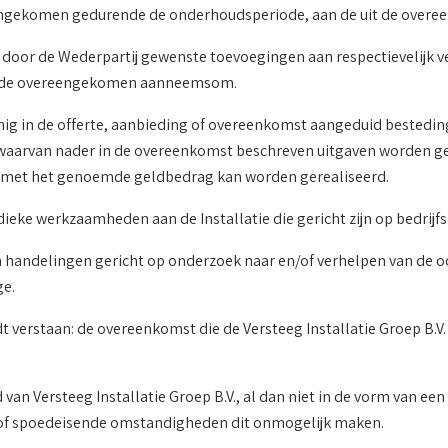
ereengekomen gedurende de onderhoudsperiode, aan de uit de over
: door de Wederpartij gewenste toevoegingen aan respectievelij
 op de overeengekomen aanneemsom.
danig in de offerte, aanbieding of overeenkomst aangeduid bested
 waarvan nader in de overeenkomst beschreven uitgaven worden ge
el met het genoemde geldbedrag kan worden gerealiseerd.
eke werkzaamheden aan de Installatie die gericht zijn op bedrijfsze
van handelingen gericht op onderzoek naar en/of verhelpen van d
ge.
erstaan: de overeenkomst die de Versteeg Installatie Groep B.V. v
an Versteeg Installatie Groep B.V., al dan niet in de vorm van een 
n/of spoedeisende omstandigheden dit onmogelijk maken.