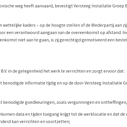
onische weg heeft aanvaard, bevestigt Versteeg Installatie Groep B
nen wettelijke kaders – op de hoogte stellen of de Wederpartij aan
n voor een verantwoord aangaan van de overeenkomst op afstand. Ind
komst niet aan te gaan, is zij gerechtigd gemotiveerd een bestel
 B.V. in de gelegenheid het werk te verrichten en zorgt ervoor dat:
st benodigde informatie tijdig en op de door Versteeg Installatie 
st benodigde goedkeuringen, zoals vergunningen en ontheffingen, t
gekomen data en tijden toegang krijgt tot de werklocatie en dat de 
nderd kan verrichten en voortzetten;