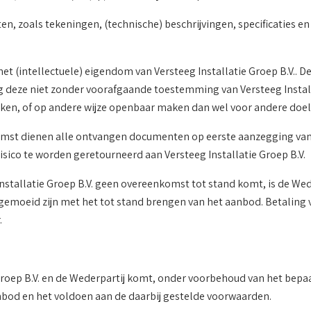
, zoals tekeningen, (technische) beschrijvingen, specificaties en
et (intellectuele) eigendom van Versteeg Installatie Groep B.V.. D
deze niet zonder voorafgaande toestemming van Versteeg Installat
n, of op andere wijze openbaar maken dan wel voor andere doel
komst dienen alle ontvangen documenten op eerste aanzegging van 
risico te worden geretourneerd aan Versteeg Installatie Groep B.V.
 Installatie Groep B.V. geen overeenkomst tot stand komt, is de W
e gemoeid zijn met het tot stand brengen van het aanbod. Betaling
.
roep B.V. en de Wederpartij komt, onder voorbehoud van het bepaal
nbod en het voldoen aan de daarbij gestelde voorwaarden.