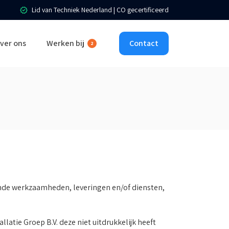
Lid van Techniek Nederland | CO gecertificeerd
ver ons
Werken bij
Contact
2
ende werkzaamheden, leveringen en/of diensten,
tie Groep B.V. deze niet uitdrukkelijk heeft