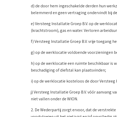
d) de door hem ingeschakelde derden hun werkzaa
belemmerd en geen vertraging ondervindt bij de
e) Versteeg Installatie Groep B.V. op de werklo
(krachtstroom), gas en water. Verloren arbeidsur
f) Versteeg Installatie Groep B.V. vrije toegang h
g) op de werklocatie voldoende voorzieningen be
h) op de werklocatie een ruimte beschikbaar is 
beschadiging of diefstal kan plaatsvinden;
i) op de werklocatie kosteloos de door Versteeg 
j) Versteeg Installatie Groep B.V. vóór aanvang 
niet vallen onder de WION.
2. De Wederpartij zorgt ervoor, dat de verstrekte 
voortvloeien uit het niet juist en/of onvolledig zi