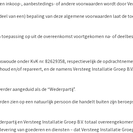
gen inkoop-, aanbestedings- of andere voorwaarden wordt door Vers
n (deel van een) bepaling van deze algemene voorwaarden laat de t
 toepassing op uit de overeenkomst voortgekomen na- of deelbest
 Renswoude onder KvK nr. 82629358, respectievelijk de opdrachtneme
derhoud en/of repareert, en de namens Versteeg Installatie Groep 
verder aangeduid als de “Wederpartij”.
en zien op een natuurlijk persoon die handelt buiten zijn beroeps-
erpartij en Versteeg Installatie Groep B.V. totaal overeengekomen 
ering van goederen en diensten – dat Versteeg Installatie Groep 