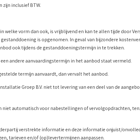
zijn inclusief BTW.
 in welke vorm dan ook, is vrijblijvend en kan te allen tijde door V
 van gestanddoening is opgenomen. In geval van bijzondere kosten
aanbod ook tijdens de gestanddoeningstermijn in te trekken.
j een andere aanvaardingstermijn in het aanbod staat vermeld.
gestelde termijn aanvaardt, dan vervalt het aanbod.
nstallatie Groep B.V. niet tot levering van een deel van de aang
 niet automatisch voor nabestellingen of vervolgopdrachten, tenzij 
rpartij verstrekte informatie en deze informatie onjuist/onvolledi
jzen, tarieven en/of (op)levertermijnen aanpassen.