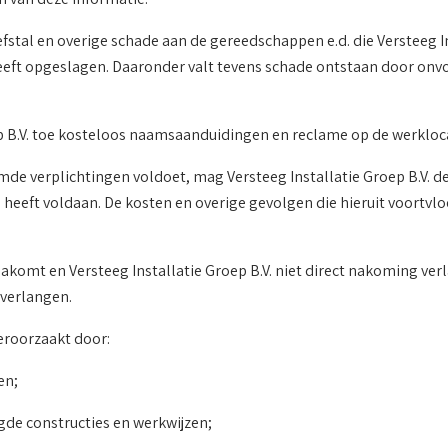
iefstal en overige schade aan de gereedschappen e.d. die Versteeg In
heeft opgeslagen. Daaronder valt tevens schade ontstaan door o
oep B.V. toe kosteloos naamsaanduidingen en reclame op de werkloca
oemde verplichtingen voldoet, mag Versteeg Installatie Groep B.V.
 heeft voldaan. De kosten en overige gevolgen die hieruit voortvloe
nakomt en Versteeg Installatie Groep B.V. niet direct nakoming verla
 verlangen.
veroorzaakt door:
en;
gde constructies en werkwijzen;