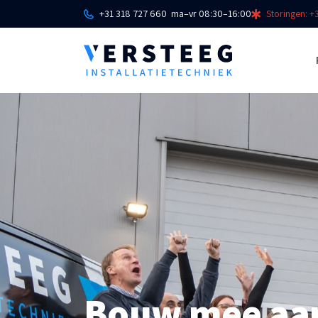
+31 318 727 660
ma–vr 08:30–16:00
Storingen: +
Bouw mee aan