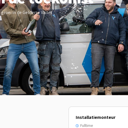
roei in de Gelderse Vallei.
Installatiemonteur
Fulltime