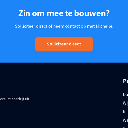
Zin om mee te bouwen?
Solliciteer direct of neem contact op met Michelle.
Solliciteer direct
P
Du
tallatiebedrijf uit
Wi
In
We