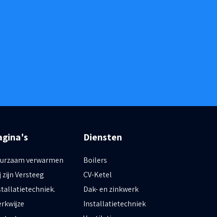
agina's
Diensten
urzaam verwarmen
Boilers
j zijn Versteeg
CV-Ketel
stallatietechniek.
Dak- en zinkwerk
rkwijze
Installatietechniek