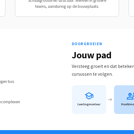
Schaalgrootte en structuur. Werken in grotere
teams, aansturing op de bouwplaats.
DOORGROEIEN
Jouw pad
Versteeg groeit en dat beteken
cursussen te volgen.
igen bus
uwcomplexen
Leerlingmonteur
Hoofdmo