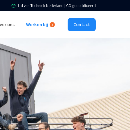
Lid van Techniek Nederland | CO gecertificeerd
ver ons
Werken bij
Contact
2