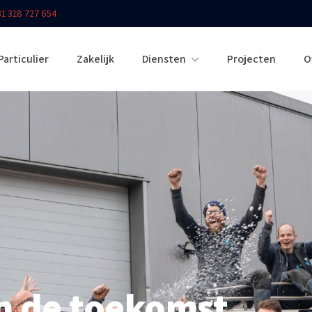
31 318 727 654
Particulier
Zakelijk
Diensten
Projecten
O
 de toekomst