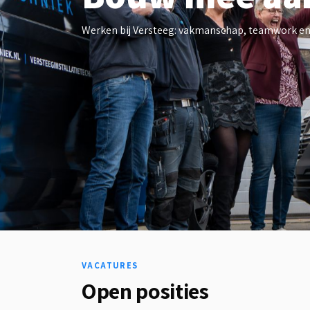
Werken bij Versteeg: vakmanschap, teamwork en g
VACATURES
Open posities